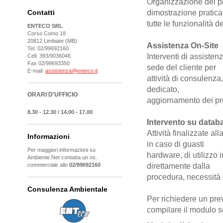
Organizzazione del p
Contatti
dimostrazione pratica
tutte le funzionalità d
ENTECO SRL
Corso Como 18
20812 Limbiate (MB)
Assistenza On-Site
Tel. 02/99692160
Interventi di assisten
Cell. 393/9036046
Fax 02/99693350
sede del cliente per
E-mail:
assistenza@enteco.it
attività di consulenza
dedicato,
ORARI D'UFFICIO
aggiornamento dei pro
8.30 - 12.30 / 14.00 - 17.00
Intervento su datab
Attività finalizzate al
Informazioni
in caso di guasti
Per maggiori informazioni su
hardware, di utilizzo 
Ambiente.Net contatta un ns.
commerciale allo
02/99692160
direttamente dalla
procedura, necessità 
Consulenza Ambientale
Per richiedere un pre
compilare il modulo s