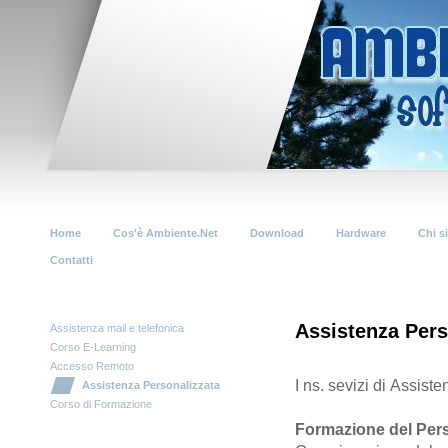
Home
Cos'è Ambiente.Net
Download
Hardware
Chi s
Contatti
Assistenza Pers
Assistenza mail e telefonica
Corso E-Learning
Accesso Remoto
I ns. sevizi di Assist
Assistenza Personalizzata
Corso di Formazione
Formazione del Per